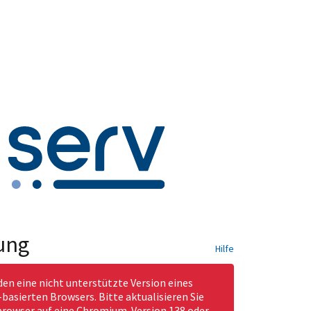
ung
Hilfe
den eine nicht unterstützte Version eines
asierten Browsers. Bitte aktualisieren Sie
rowser auf eine Chromium-Version 138 oder